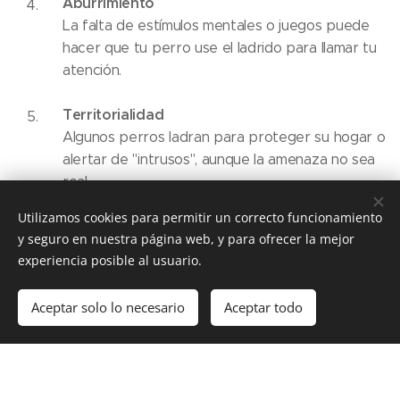
Aburrimiento
💤
La falta de estímulos mentales o juegos puede
hacer que tu perro use el ladrido para llamar tu
atención.
Territorialidad
🏡
Algunos perros ladran para proteger su hogar o
alertar de "intrusos", aunque la amenaza no sea
real.
Utilizamos cookies para permitir un correcto funcionamiento
y seguro en nuestra página web, y para ofrecer la mejor
🛠️ Cómo tratar el hiperladrido
experiencia posible al usuario.
No hay soluciones mágicas, pero estas estrategias
Aceptar solo lo necesario
Aceptar todo
ayudan muchísimo:
Ejercicio y juegos
🎾
Paseos largos, carreras y juguetes de inteligencia